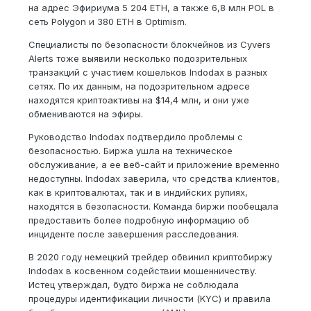
на адрес Эфириума 5 204 ETH, а также 6,8 млн POL в
сеть Polygon и 380 ETH в Optimism.
Специалисты по безопасности блокчейнов из Cyvers
Alerts тоже выявили несколько подозрительных
транзакций с участием кошельков Indodax в разных
сетях. По их данным, на подозрительном адресе
находятся криптоактивы на $14,4 млн, и они уже
обмениваются на эфиры.
Руководство Indodax подтвердило проблемы с
безопасностью. Биржа ушла на техническое
обслуживание, а ее веб-сайт и приложение временно
недоступны. Indodax заверила, что средства клиентов,
как в криптовалютах, так и в индийских рупиях,
находятся в безопасности. Команда биржи пообещала
предоставить более подробную информацию об
инциденте после завершения расследования.
В 2020 году немецкий трейдер обвинил криптобиржу
Indodax в косвенном содействии мошенничеству.
Истец утверждал, будто биржа не соблюдала
процедуры идентификации личности (KYC) и правила