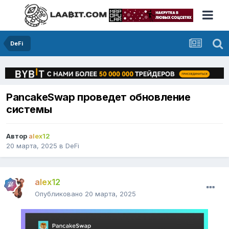
DeFi
PancakeSwap проведет обновление
системы
Автор
alex12
20 марта, 2025
в
DeFi
alex12
Опубликовано
20 марта, 2025