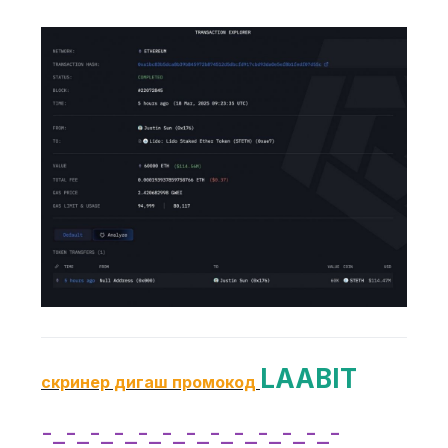
LAABIT
скринер дигаш промокод
-_-_-_-_-_-_-_-_-_-_-_-_-