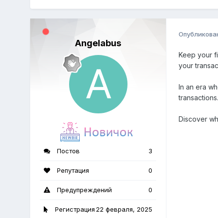
Опубликова
Angelabus
Keep your fi
your transa
In an era wh
transactions
Discover why
Постов
3
Репутация
0
Предупреждений
0
Регистрация
22 февраля, 2025