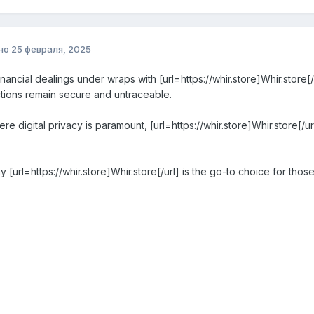
но
25 февраля, 2025
nancial dealings under wraps with [url=https://whir.store]Whir.store[/
ctions remain secure and untraceable.
ere digital privacy is paramount, [url=https://whir.store]Whir.store[/
.
 [url=https://whir.store]Whir.store[/url] is the go-to choice for those 