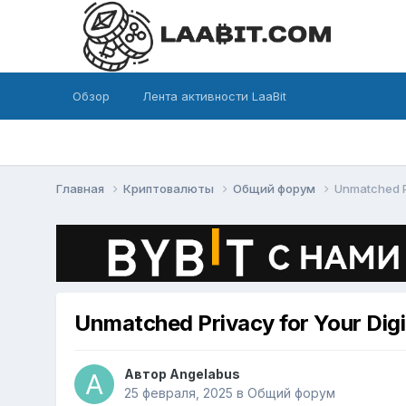
Обзор
Лента активности LaaBit
Главная
Криптовалюты
Общий форум
Unmatched Pr
Unmatched Privacy for Your Digi
Автор
Angelabus
25 февраля, 2025
в
Общий форум