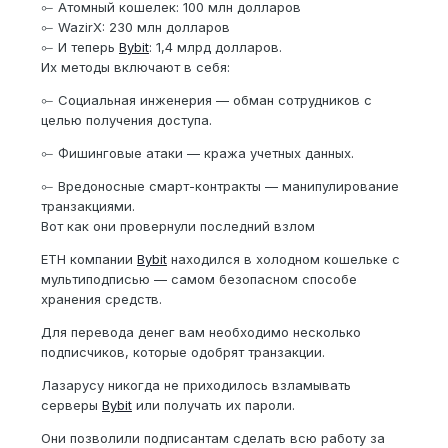
⟜ Атомный кошелек: 100 млн долларов
⟜ WazirX: 230 млн долларов
⟜ И теперь
Bybit
: 1,4 млрд долларов.
Их методы включают в себя:
⟜ Социальная инженерия — обман сотрудников с
целью получения доступа.
⟜ Фишинговые атаки — кража учетных данных.
⟜ Вредоносные смарт-контракты — манипулирование
транзакциями.
Вот как они провернули последний взлом
ETH компании
Bybit
находился в холодном кошельке с
мультиподписью — самом безопасном способе
хранения средств.
Для перевода денег вам необходимо несколько
подписчиков, которые одобрят транзакции.
Лазарусу никогда не приходилось взламывать
серверы
Bybit
или получать их пароли.
Они позволили подписантам сделать всю работу за