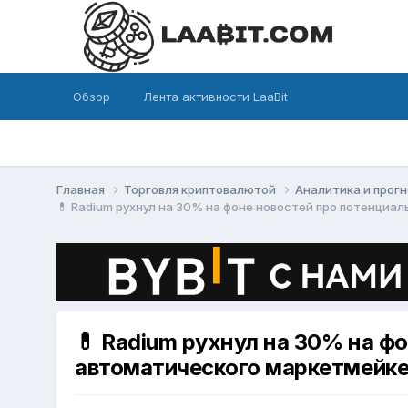
Обзор
Лента активности LaaBit
Главная
Торговля криптовалютой
Аналитика и прог
💊 Radium рухнул на 30% на фоне новостей про потенци
💊 Radium рухнул на 30% на ф
автоматического маркетмейк