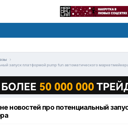
нозы
альный запуск платформой pump fun автоматического маркетмейкер
оне новостей про потенциальный запу
ера