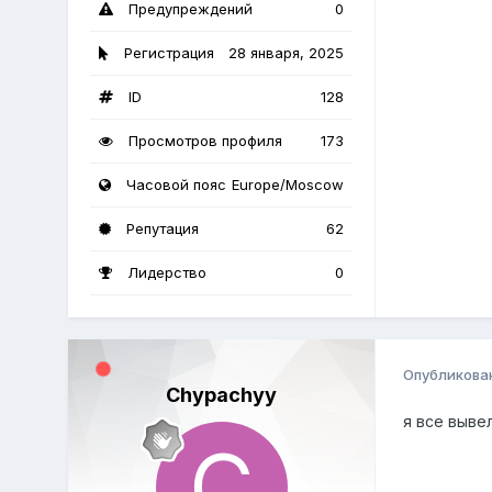
Предупреждений
0
Регистрация
28 января, 2025
ID
128
Просмотров профиля
173
Часовой пояс
Europe/Moscow
Репутация
62
Лидерство
0
Опубликова
Chypachyy
я все выве