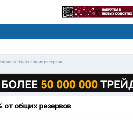
bit ушло 11% от общих резервов
% от общих резервов