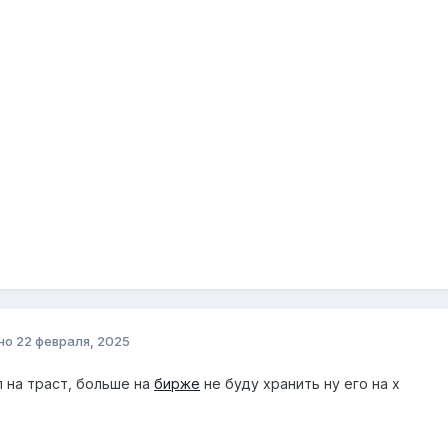
но
22 февраля, 2025
л на траст, больше на
бирже
не буду хранить ну его на х