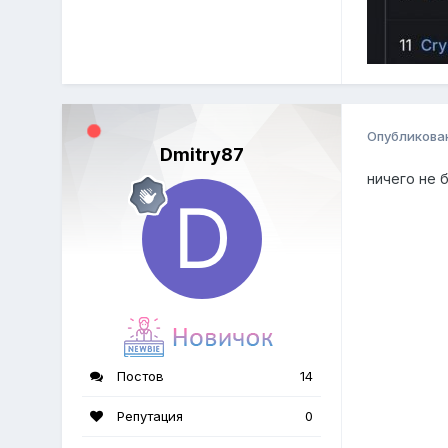
Опубликова
Dmitry87
ничего не 
Постов
14
Репутация
0