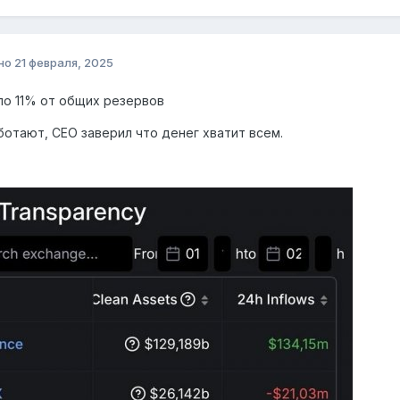
но
21 февраля, 2025
о 11% от общих резервов
отают, CEO заверил что денег хватит всем.