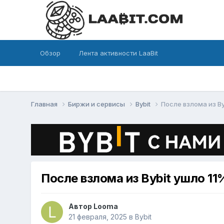
Обзор
Лента активности LaaBit
Главная
Биржи и сервисы
Bybit
После взлома из By
После взлома из Bybit ушло 11
Автор
Looma
21 февраля, 2025
в
Bybit