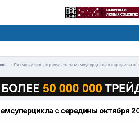
нозы
Промежуточные результаты мемсуперцикла с середины октя
мсуперцикла с середины октября 20