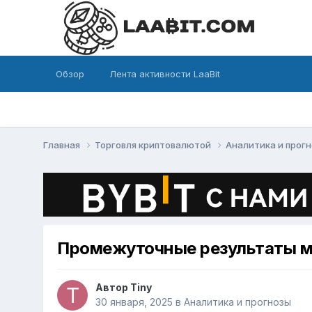
Обзор
Лента активности LaaBit
Главная
Торговля криптовалютой
Аналитика и прог
Промежуточные результаты ме
Автор
Tiny
30 января, 2025
в
Аналитика и прогнозы