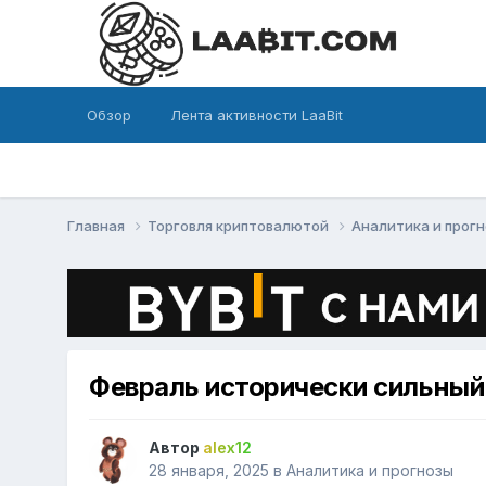
Обзор
Лента активности LaaBit
Главная
Торговля криптовалютой
Аналитика и прог
Февраль исторически сильный
Автор
alex12
28 января, 2025
в
Аналитика и прогнозы