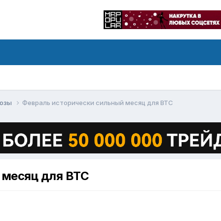
нозы
Февраль исторически сильный месяц для BTC
 месяц для BTC