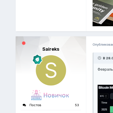
Опубликова
Saireks
В 28.
Февраль
Постов
53