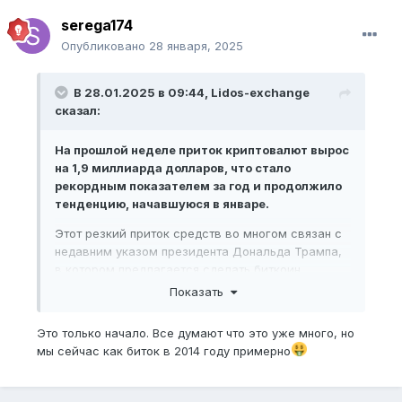
serega174
Опубликовано
28 января, 2025
В 28.01.2025 в 09:44,
Lidos-exchange
сказал:
На прошлой неделе приток криптовалют вырос
на 1,9 миллиарда долларов, что стало
рекордным показателем за год и продолжило
тенденцию, начавшуюся в январе.
Этот резкий приток средств во многом связан с
недавним указом президента Дональда Трампа,
в котором предлагается сделать биткоин
стратегическим резервным активом.
Показать
Биткойн как стратегический резервный актив
Это только начало. Все думают что это уже много, но
Согласно последнему отчету CoinShares,
мы сейчас как биток в 2014 году примерно
исполнительные распоряжения Трампа о
создании резерва цифровых активов вызвали
всплеск доверия среди инвесторов. В частности,