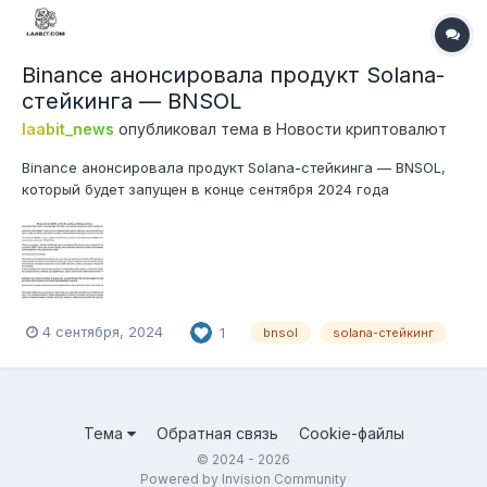
Binance анонсировала продукт Solana-
стейкинга — BNSOL
laabit_news
опубликовал тема в
Новости криптовалют
Binance анонсировала продукт Solana-стейкинга — BNSOL,
который будет запущен в конце сентября 2024 года
Пользователи смогут стейкать SOL с динамической ставкой
вознаграждения, получая разблокированную ликвидность в
виде BNSOL
4 сентября, 2024
1
bnsol
solana-стейкинг
Тема
Обратная связь
Cookie-файлы
© 2024 - 2026
Powered by Invision Community