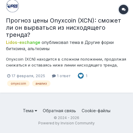
Прогноз цены Onyxcoin (XCN): сможет
ли он вырваться из нисходящего
тренда?
Lidos-exchange
опубликовал тема в
Другие форки
биткоина, альткоины
Onyxcoin (XCN) находится в сложном положении, продолжая
снижаться и оставаясь ниже линии нисходящего тренда,
который длится уже почти три недели. На момент написания
17 февраля, 2025
1 ответ
1
статьи XCN торгуется на уровне $0,0218, все еще находясь
ниже ключевого уровня сопротивления $0,0237. Сможет ли
onyxcoin
анализ
альткоин вырваться из...
Тема
Обратная связь
Cookie-файлы
© 2024 - 2026
Powered by Invision Community