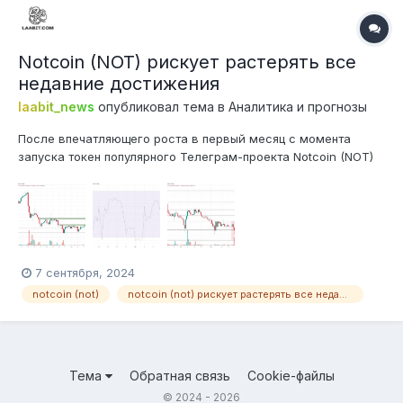
Notcoin (NOT) рискует растерять все
недавние достижения
laabit_news
опубликовал тема в
Аналитика и прогнозы
После впечатляющего роста в первый месяц с момента
запуска токен популярного Телеграм-проекта Notcoin (NOT)
испытывает трудности, которые могут поставить под угрозу
будущее криптовалюты За последний месяц цена Notcoin
просела на 36%. Разбираемся, есть ли у NOT шансы на
восстановление. Хот...
7 сентября, 2024
notcoin (not)
notcoin (not) рискует растерять все недавние достижения
Тема
Обратная связь
Cookie-файлы
© 2024 - 2026