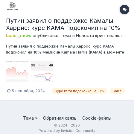
Путин заявил о поддержке Камалы
Харрис: курс KAMA подскочил на 10%
laabit_news
опубликовал тема в
Новости криптовалют
Путин заявил о поддержке Камалы Харрис: курс KAMA
подскочил на 10% Мемкоин Kamala Harris (KAMA) в моменте
подскочил почти на 10%, став одним из лидеров роста в
секторе PolitiFi. Скачку стоимости поспособствовал
Владимир Путин, который заявил о поддержке Камалы
Харрис на президентских выборах в...
5 сентября, 2024
курс kama подскочил на 10%
kama
Тема
Обратная связь
Cookie-файлы
© 2024 - 2026
Powered by Invision Community