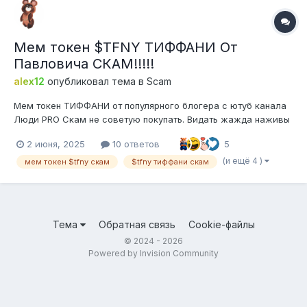
Мем токен $TFNY ТИФФАНИ От
Павловича СКАМ!!!!!
alex12
опубликовал тема в
Scam
Мем токен ТИФФАНИ от популярного блогера с ютуб канала
Люди PRO Скам не советую покупать. Видать жажда наживы
взяла вверх и Павлович решил урвать по полной. Первое и
2 июня, 2025
10 ответов
5
самое главное. Он запустил собственный мем токен,
добавил ликвидность в пулл обмена и сам первый откупил
(и ещё 4 )
мем токен $tfny скам
$tfny тиффани скам
его по самой низкой...
Тема
Обратная связь
Cookie-файлы
© 2024 - 2026
Powered by Invision Community