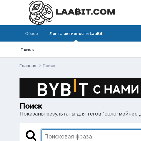
Обзор
Лента активности LaaBit
Поиск
Главная
Поиск
Поиск
Показаны результаты для тегов 'соло-майнер д