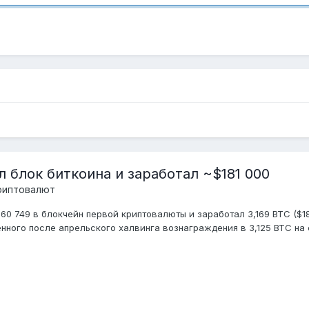
 блок биткоина и заработал ~$181 000
риптовалют
0 749 в блокчейн первой криптовалюты и заработал 3,169 BTC ($18
ного после апрельского халвинга вознаграждения в 3,125 BTC на с