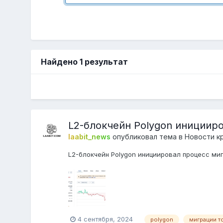
Найдено 1 результат
L2-блокчейн Polygon инициир
laabit_news
опубликовал тема в
Новости к
L2-блокчейн Polygon инициировал процесс ми
4 сентября, 2024
polygon
миграции то