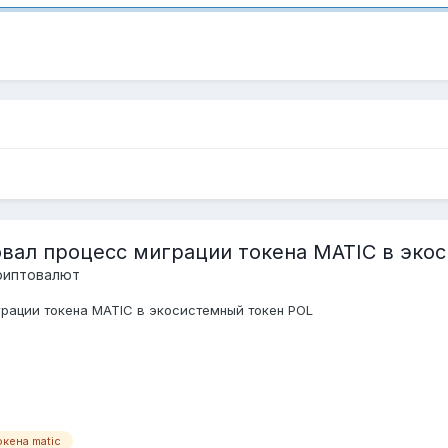
овал процесс миграции токена MATIC в эко
риптовалют
грации токена MATIC в экосистемный токен POL
кена matic