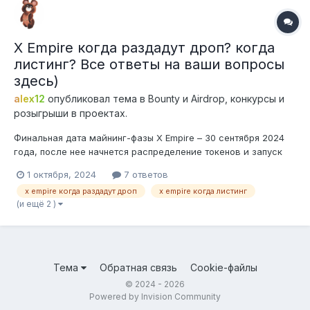
X Empire когда раздадут дроп? когда
листинг? Все ответы на ваши вопросы
здесь)
alex12
опубликовал тема в
Bounty и Airdrop, конкурсы и
розыгрыши в проектах.
Финальная дата майнинг-фазы X Empire – 30 сентября 2024
года, после нее начнется распределение токенов и запуск
новых продуктов. Дроп планируют раздать 15 октября, дата
1 октября, 2024
7 ответов
листинга еще не определена. Листинг и торги будут на бирже
x empire когда раздадут дроп
x empire когда листинг
Bybit Если есть вопросы, задавайте!
(и ещё 2 )
Тема
Обратная связь
Cookie-файлы
© 2024 - 2026
Powered by Invision Community