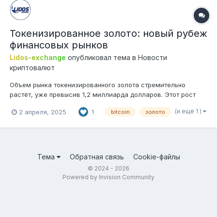
Токенизированное золото: новый рубеж
финансовых рынков
Lidos-exchange
опубликовал тема в
Новости
криптовалют
Объем рынка токенизированного золота стремительно
растёт, уже превысив 1,2 миллиарда долларов. Этот рост
обусловлен не только рекордным взлётом цен на золото, но
(и ещё 1 )
2 апреля, 2025
1
bitcoin
золото
и растущим интересом к активам на основе блокчейна. И
действительно, токенизация золота — это часть более
широкой тенденции, направленной...
Тема
Обратная связь
Cookie-файлы
© 2024 - 2026
Powered by Invision Community