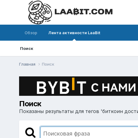
Обзор
Лента активности LaaBit
Поиск
Главная
Поиск
Поиск
Показаны результаты для тегов 'биткоин дост