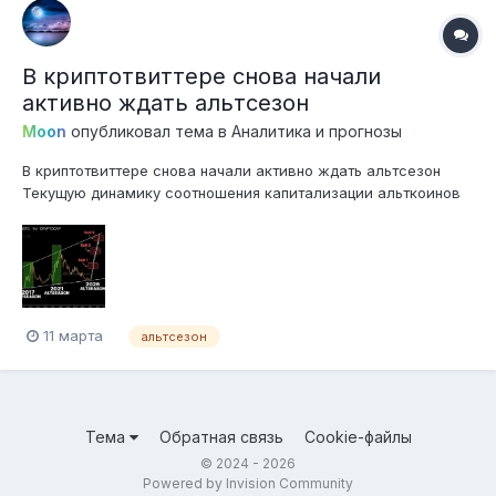
В криптотвиттере снова начали
активно ждать альтсезон
Moon
опубликовал тема в
Аналитика и прогнозы
В криптотвиттере снова начали активно ждать альтсезон
Текущую динамику соотношения капитализации альткоинов
(без топ-10) к BTC уже сравнивают с циклами 2017 и 2021
годов. Твиттерские криптооптимисты говорят, что структура
графика почти такая же, а значит, скоро может начаться тот
сам...
11 марта
альтсезон
Тема
Обратная связь
Cookie-файлы
© 2024 - 2026
Powered by Invision Community