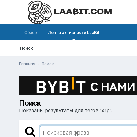
Обзор
Лента активности LaaBit
Поиск
Главная
Поиск
Поиск
Показаны результаты для тегов 'xrp'.