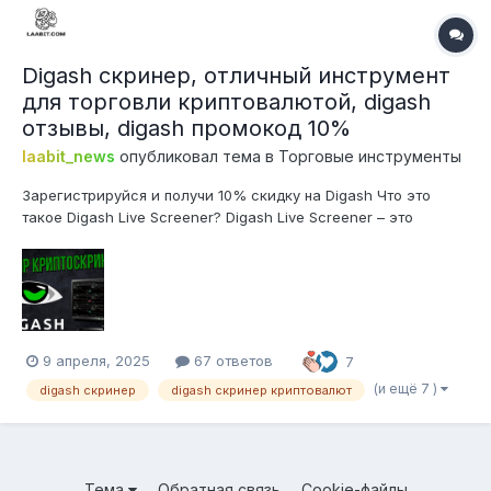
Digash скринер, отличный инструмент
для торговли криптовалютой, digash
отзывы, digash промокод 10%
laabit_news
опубликовал тема в
Торговые инструменты
Зарегистрируйся и получи 10% скидку на Digash Что это
такое Digash Live Screener? Digash Live Screener – это
специализированный веб-инструмент (скринер),
предназначенный для активных трейдеров на
криптовалютном рынке. Его основная задача – сканировать
рынок криптовалют в режиме реаль...
9 апреля, 2025
67 ответов
7
(и ещё 7 )
digash скринер
digash скринер криптовалют
Тема
Обратная связь
Cookie-файлы