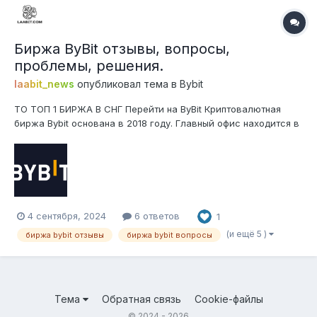
Биржа ByBit отзывы, вопросы,
проблемы, решения.
laabit_news
опубликовал тема в
Bybit
ТО ТОП 1 БИРЖА В СНГ Перейти на ByBit Криптовалютная
биржа Bybit основана в 2018 году. Главный офис находится в
Дубае, регистрация на Британских Виргинских островах.
Основатель – Бен Чжоу. На платформе зарегистрировано
более 50 млн. пользователей. Биржа поддерживает 21 язык и
диалект,...
4 сентября, 2024
6 ответов
1
(и ещё 5 )
биржа bybit отзывы
биржа bybit вопросы
Тема
Обратная связь
Cookie-файлы
© 2024 - 2026