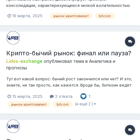
консолидации, характеризующиеся низкой волатильностью
как для общего объёма рынка (TOTAL), так и для биткоина
19 марта, 2025
рынок криптовалют
bitcoin
(BTC). Общий объем рынка криптовалют, хотя и увеличился
на 8,79 миллиарда долларов, достигнув 2,68 триллиона
долларов, по-прежнему сталкивается с...
Крипто-бычий рынок: финал или пауза?
Lidos-exchange
опубликовал тема в
Аналитика и
прогнозы
Тут вот какой вопрос: бычий рост закончился или нет? И это,
знаете, не так просто, как кажется. Вроде бы, биткоин ведёт
себя не как обычно после халвинга, но, с другой стороны,
15 марта, 2025
2 ответа
1
есть сигналы, что движуха ещё не закончилась.
Капитализация стейблкоинов взлетела, а это значит, что у
(и ещё 2 )
рынок криптовалют
bitcoin
крупных игроков полн...