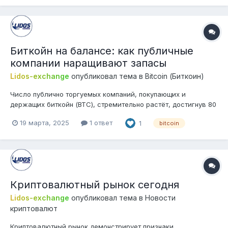
институциональн...
Биткойн на балансе: как публичные
компании наращивают запасы
Lidos-exchange
опубликовал тема в
Bitcoin (Биткоин)
Число публично торгуемых компаний, покупающих и
держащих биткойн (BTC), стремительно растёт, достигнув 80
в 2025 году. Этот показатель на 142% превышает данные
19 марта, 2025
1 ответ
1
bitcoin
2023 года, когда биткойн в своих активах имели 33
компании. Такая динамика свидетельствует о растущем
признании биткойна не просто как спеку...
Криптовалютный рынок сегодня
Lidos-exchange
опубликовал тема в
Новости
криптовалют
Криптовалютный рынок демонстрирует признаки