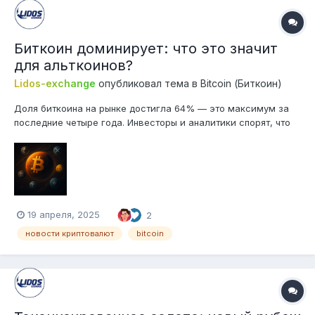
Биткоин доминирует: что это значит
для альткоинов?
Lidos-exchange
опубликовал тема в
Bitcoin (Биткоин)
Доля биткоина на рынке достигла 64% — это максимум за
последние четыре года. Инвесторы и аналитики спорят, что
же это означает: надвигается альтсезон или нас ждёт ещё
больший перекос в сторону BTC? Почему доминирование
биткоина так важно Проще говоря, доминирование BTC —
это его доля от об...
19 апреля, 2025
2
новости криптовалют
bitcoin