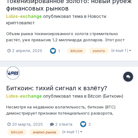
Токенизированное золото: новый рубеж
финансовых рынков
Lidos-exchange
опубликовал тема в
Новости
криптовалют
Объем рынка токенизированного золота стремительно
растёт, уже превысив 1,2 миллиарда долларов. Этот рост
обусловлен не только рекордным взлётом цен на золото, но
(и ещё 1 )
2 апреля, 2025
1
bitcoin
золото
и растущим интересом к активам на основе блокчейна. И
действительно, токенизация золота — это часть более
широкой тенденции, направленной...
Биткоин: тихий сигнал к взлёту?
Lidos-exchange
опубликовал тема в
Bitcoin (Биткоин)
Несмотря на недавнюю волатильность, биткоин (BTC)
демонстрирует признаки потенциального разворота,
поскольку ключевые индикаторы на цепочке и
20 марта, 2025
2 ответа
2
институциональные потоки указывают на улучшение
настроений. Множитель Майера остаётся ниже 1, что
(и ещё 1 )
bitcoin
анализ рынка
намекает на неоцененность. Между тем доверие