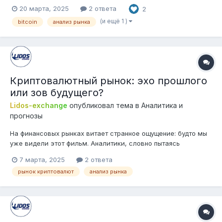
поскольку ключевые индикаторы на цепочке и
20 марта, 2025
2 ответа
2
институциональные потоки указывают на улучшение
настроений. Множитель Майера остаётся ниже 1, что
(и ещё 1 )
bitcoin
анализ рынка
намекает на неоцененность. Между тем доверие
институциональн...
Криптовалютный рынок: эхо прошлого
или зов будущего?
Lidos-exchange
опубликовал тема в
Аналитика и
прогнозы
На финансовых рынках витает странное ощущение: будто мы
уже видели этот фильм. Аналитики, словно пытаясь
разгадать древнее пророчество, сравнивают нынешнюю
7 марта, 2025
2 ответа
ситуацию с прошлыми кризисами, особенно с торговыми
рынок криптовалют
анализ рынка
войнами времён Трампа. Они ищут ответ на главный вопрос:
не движемся ли мы по замкнутому кру...