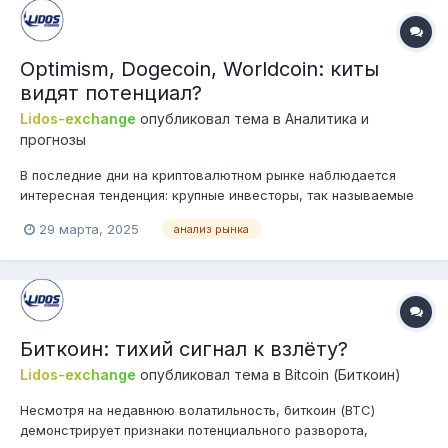
Optimism, Dogecoin, Worldcoin: киты
видят потенциал?
Lidos-exchange
опубликовал тема в
Аналитика и
прогнозы
В последние дни на криптовалютном рынке наблюдается
интересная тенденция: крупные инвесторы, так называемые
"киты", активно скупают Optimism (OP), Dogecoin (DOGE) и
29 марта, 2025
анализ рынка
Worldcoin (WLD). Этот всплеск активности вызывает
закономерный вопрос: видят ли киты потенциал в этих
активах, несмотря на их недавнее...
Биткоин: тихий сигнал к взлёту?
Lidos-exchange
опубликовал тема в
Bitcoin (Биткоин)
Несмотря на недавнюю волатильность, биткоин (BTC)
демонстрирует признаки потенциального разворота,