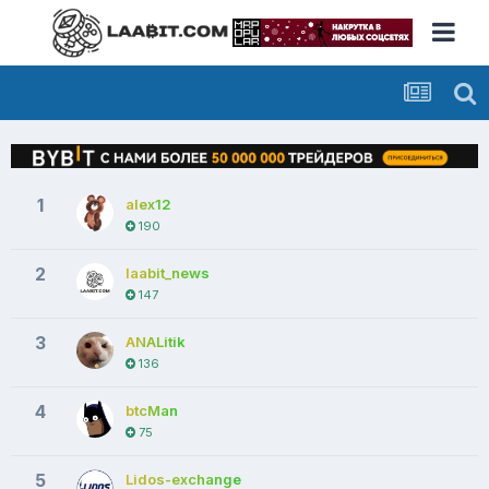
1
alex12
190
2
laabit_news
147
3
ANALitik
136
4
btcMan
75
5
Lidos-exchange