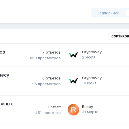
Подписчики
СОРТИРО
юз
CryptoWay
7
ответов
2 июля
860
просмотров
несу
CryptoWay
0
ответов
19 июня
95
просмотров
бежных
Rusby
1
ответ
31 марта
451
просмотр