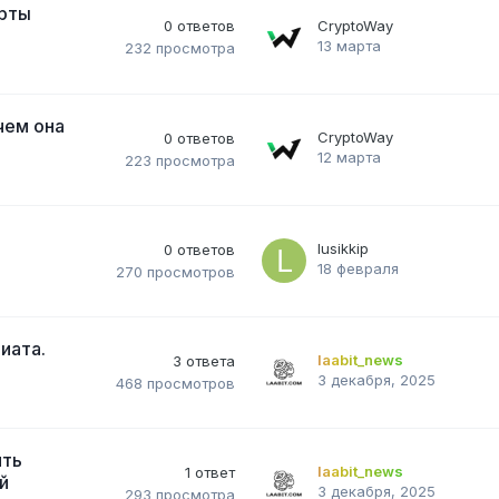
арты
0
ответов
CryptoWay
13 марта
232
просмотра
чем она
CryptoWay
0
ответов
12 марта
223
просмотра
lusikkip
0
ответов
18 февраля
270
просмотров
иата.
laabit_news
3
ответа
3 декабря, 2025
468
просмотров
ять
laabit_news
1
ответ
й
3 декабря, 2025
293
просмотра