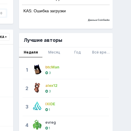
KAS: Ошибка загрузки
0
Данные CoinGecko
ВКА
Лучшие авторы
Неделя
Месяц
Год
Всё время
btcMan
1
3
alex12
2
3
IXIDE
3
1
evreg
4
1