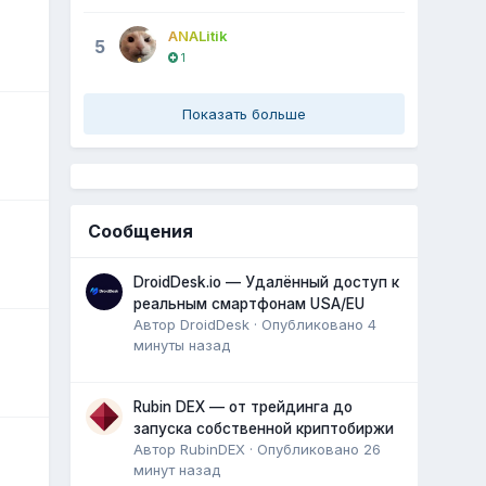
ANALitik
5
1
Показать больше
Сообщения
DroidDesk.io — Удалённый доступ к
реальным смартфонам USA/EU
Автор
DroidDesk
·
Опубликовано
4
минуты назад
Rubin DEX — от трейдинга до
запуска собственной криптобиржи
Автор
RubinDEX
·
Опубликовано
26
минут назад