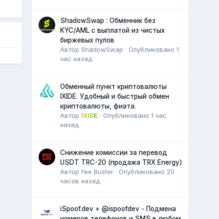
ShadowSwap : Обменник без
KYC/AML с выплатой из чистых
биржевых пулов
Автор
ShadowSwap
·
Опубликовано
1
час назад
Обменный пункт криптовалюты
IXIDE. Удобный и быстрый обмен
криптовалюты, фиата.
Автор
IXIDE
·
Опубликовано
1 час
назад
Снижение комиссии за перевод
USDT TRC-20 (продажа TRX Energy)
Автор
Fee Buster
·
Опубликовано
20
часов назад
iSpoof.dev + @ispoofdev - Подмена
номеров телефонов и SMS в любом