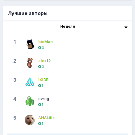
Лучшие авторы
Неделя
1
btcMan
3
2
alex12
3
3
IXIDE
1
4
evreg
1
5
ANALitik
1