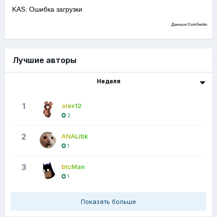
KAS: Ошибка загрузки
Данные CoinGecko
Лучшие авторы
Неделя
1
alex12
2
2
ANALitik
1
3
btcMan
1
Показать больше