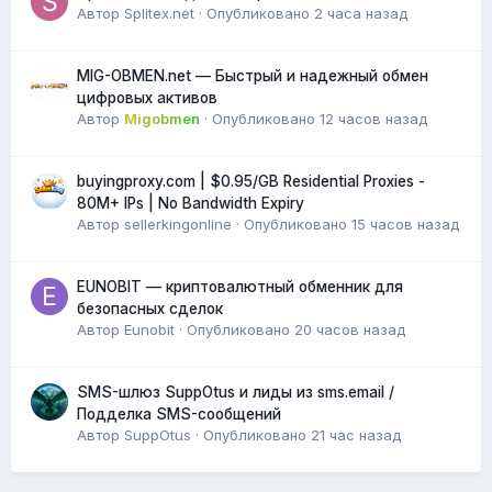
Автор
Splitex.net
·
Опубликовано
2 часа назад
MIG-OBMEN.net — Быстрый и надежный обмен
цифровых активов
Автор
Migobmen
·
Опубликовано
12 часов назад
buyingproxy.com | $0.95/GB Residential Proxies -
80M+ IPs | No Bandwidth Expiry
Автор
sellerkingonline
·
Опубликовано
15 часов назад
EUNOBIT — криптовалютный обменник для
безопасных сделок
Автор
Eunobit
·
Опубликовано
20 часов назад
SMS-шлюз SuppOtus и лиды из sms.email /
Подделка SMS-сообщений
Автор
SuppOtus
·
Опубликовано
21 час назад